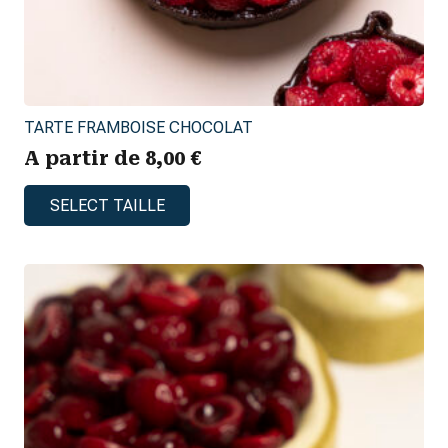
TARTE FRAMBOISE CHOCOLAT
A partir de
8,00
€
Ce
SELECT TAILLE
produit
a
plusieurs
variations.
Les
options
peuvent
être
choisies
sur