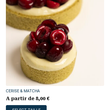
la
page
du
produit
CERISE & MATCHA
A partir de
8,00
€
Ce