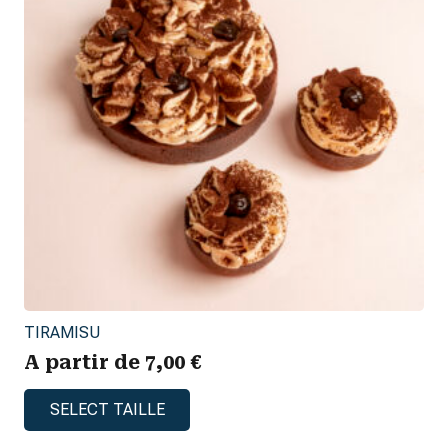
TIRAMISU
A partir de
7,00
€
Ce
SELECT TAILLE
produit
a