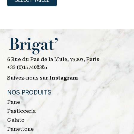
SELECT TAILLE
produit
a
plusieurs
variations.
Les
options
peuvent
être
6 Rue du Pas de la Mule, 75003, Paris
choisies
+33 (0)157408385
sur
Suivez-nous sur
Instagram
la
page
NOS PRODUITS
du
Pane
produit
Pasticceria
Gelato
Panettone